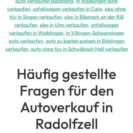
auto verkaufen Backnang
,
in Waiblingen auto
verkaufen
,
unfallwagen verkaufen in Calw
,
pkw ohne
tüv in Singen verkaufen
,
pkw in Biberach an der Riß
verkaufen
,
pkw in Ulm verkaufen
,
unfallwagen
verkaufen in Waiblingen
,
in Villingen-Schwenningen
auto verkaufen
,
auto zu besten preisen in Böblingen
verkaufen
,
auto ohne tüv in Schwäbisch Hall verkaufen
Häufig gestellte
Fragen für den
Autoverkauf in
Radolfzell