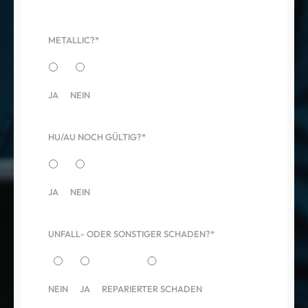
METALLIC?*
JA
NEIN
HU/AU NOCH GÜLTIG?*
JA
NEIN
UNFALL- ODER SONSTIGER SCHADEN?*
NEIN
JA
REPARIERTER SCHADEN