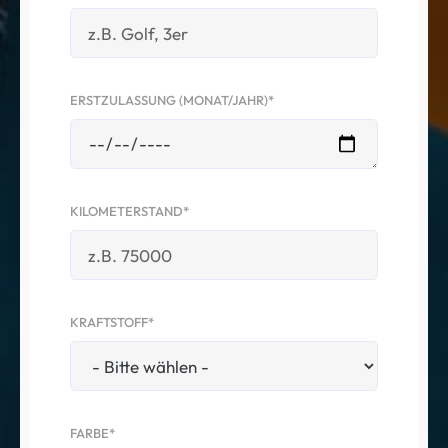
ERSTZULASSUNG (MONAT/JAHR)*
KILOMETERSTAND*
KRAFTSTOFF*
FARBE*