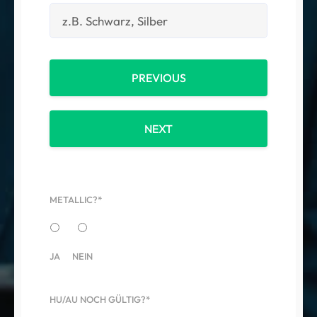
PREVIOUS
NEXT
METALLIC?*
JA
NEIN
HU/AU NOCH GÜLTIG?*