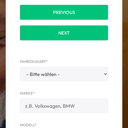
PREVIOUS
NEXT
FAHRZEUGART*
MARKE*
MODELL*